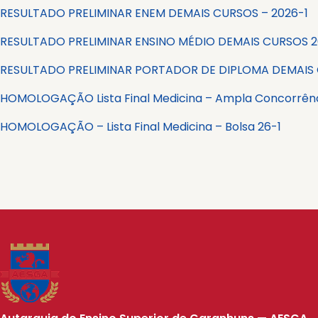
RESULTADO PRELIMINAR ENEM DEMAIS CURSOS – 2026-1
RESULTADO PRELIMINAR ENSINO MÉDIO DEMAIS CURSOS 2
RESULTADO PRELIMINAR PORTADOR DE DIPLOMA DEMAIS 
HOMOLOGAÇÃO Lista Final Medicina – Ampla Concorrênc
HOMOLOGAÇÃO – Lista Final Medicina – Bolsa 26-1