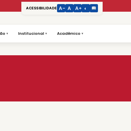
A−
A
A+
◐
ACESSIBILIDADE
ção
Institucional
Acadêmico