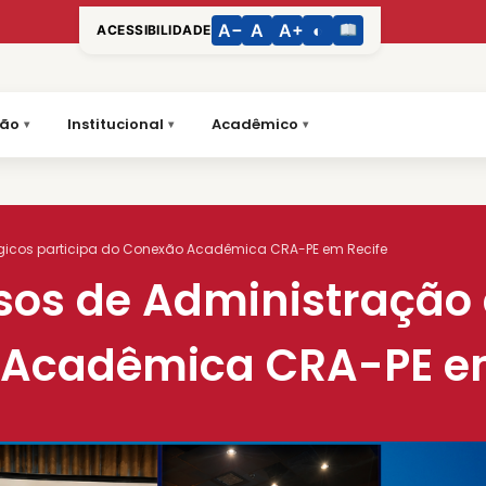
A−
A
A+
◐
ACESSIBILIDADE
ção
Institucional
Acadêmico
gicos participa do Conexão Acadêmica CRA-PE em Recife
os de Administração 
o Acadêmica CRA-PE e