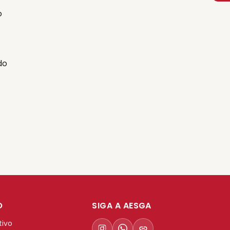
o
do
O
SIGA A AESGA
tivo