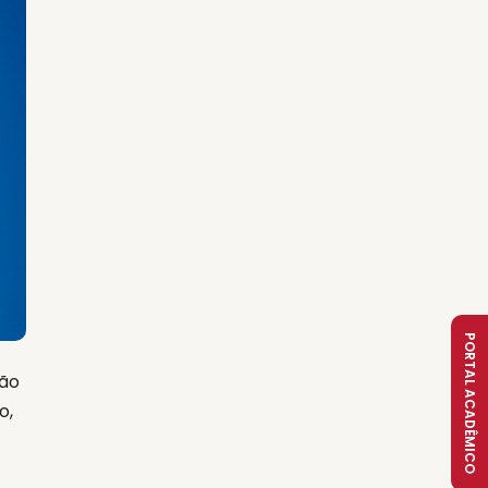
PORTAL ACADÊMICO
xão
o,