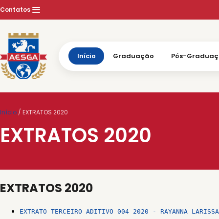
Pular
Contatos
para
conteúdo
Início
Graduação
Pós-Gradua
Início
/
EXTRATOS 2020
EXTRATOS 2020
EXTRATOS 2020
EXTRATO TERCEIRO ADITIVO 004 2020 - RAYANNA LARISSA