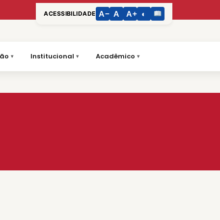
A−
A
A+
◐
ACESSIBILIDADE
ção
Institucional
Acadêmico