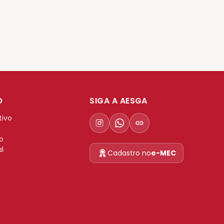
O
SIGA A AESGA
tivo
no
al
Cadastro no
e-MEC