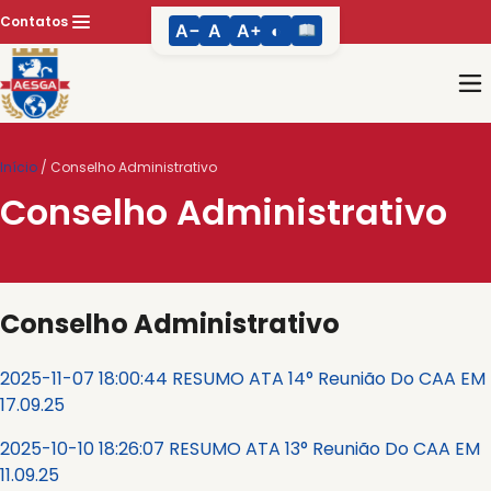
Pular
Contatos
A−
A
A+
◐
para
conteúdo
Início
/
Conselho Administrativo
Conselho Administrativo
Conselho Administrativo
2025-11-07 18:00:44 RESUMO ATA 14° Reunião Do CAA EM
17.09.25
2025-10-10 18:26:07 RESUMO ATA 13° Reunião Do CAA EM
11.09.25